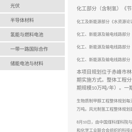
光伏
化工部分（含制氢）《节
半导体材料
化工及新能源部分《水资源论
氢能与燃料电池
化工、新能源及输电线路部分
化工、新能源及输电线路部分
一带一路国际合作
化工、新能源及输电线路部分
储能电池与材料
本项目规划位于赤峰市林
期实施方式。整体工程分
期规模
万吨
年
）
。一
1
0
/
生物质制甲醇工程整体规划每
万吨。风光制氢工程整体规划
月
日，由中国煤科煤科院与
8
10
和化学工业联合会组织的科技