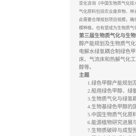
亚化咨询《中国生物质气化技
气化原料包括农业废弃物、林
此需要合理规划项目规模，确
模种植，也有望成为生物质气
第三届生物质气化与生物
醇产能规划及生物质气化
电解水绿氢耦合制绿色甲
床、气流床和
热解气化
工
醇
等。
主题
1.
绿色甲醇产能规划
2.
船用绿色甲醇、绿
3.
生物质气化与绿氢
4.
生物基绿色甲醇的
5.
中国生物质气化原
6.
能源植物
研究进展
7.
生物质破碎与成型