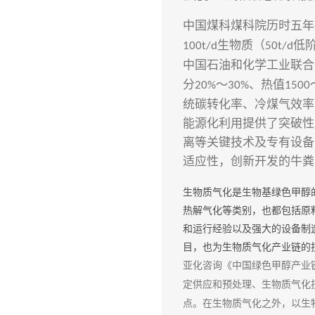
中国煤科煤科院历时五年
生物质（
低
100t/d
50t/d
中国石油和化学工业联合
分
～
、热值
20%
30%
1500
统碳转化率、冷煤气效率
能源化利用提供了突破性
离等关键技术及专有设备
适应性，创新开发的牛粪
生物质气化是生物基绿色甲醇
热解气化等类别，也都包括原
和运行经验以及强大的设备制
目，也为生物质气化产业链的
亚化咨询《中国绿色甲醇产业
定供应和预处理、
生物质气化
点。在生物质气化之外，以生